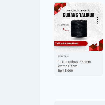
PP HITAM
Talikur Bahan PP 3mm
Warna Hitam
Rp 43.000